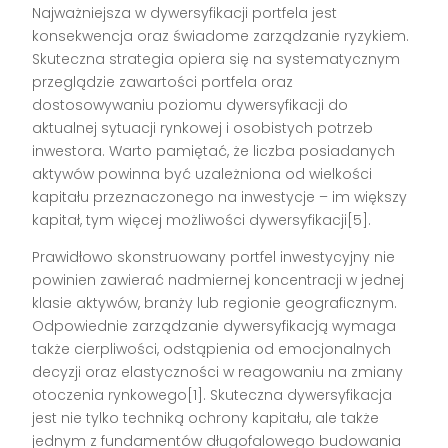
Najważniejsza w dywersyfikacji portfela jest
konsekwencja oraz świadome zarządzanie ryzykiem.
Skuteczna strategia opiera się na systematycznym
przeglądzie zawartości portfela oraz
dostosowywaniu poziomu dywersyfikacji do
aktualnej sytuacji rynkowej i osobistych potrzeb
inwestora. Warto pamiętać, że liczba posiadanych
aktywów powinna być uzależniona od wielkości
kapitału przeznaczonego na inwestycje – im większy
kapitał, tym więcej możliwości dywersyfikacji[5].
Prawidłowo skonstruowany portfel inwestycyjny nie
powinien zawierać nadmiernej koncentracji w jednej
klasie aktywów, branży lub regionie geograficznym.
Odpowiednie zarządzanie dywersyfikacją wymaga
także cierpliwości, odstąpienia od emocjonalnych
decyzji oraz elastyczności w reagowaniu na zmiany
otoczenia rynkowego[1]. Skuteczna dywersyfikacja
jest nie tylko techniką ochrony kapitału, ale także
jednym z fundamentów długofalowego budowania