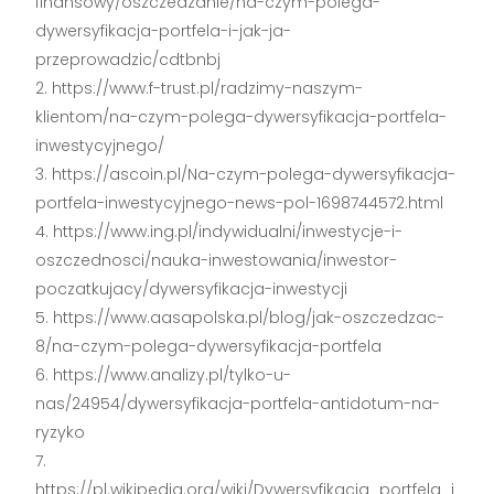
finansowy/oszczedzanie/na-czym-polega-
dywersyfikacja-portfela-i-jak-ja-
przeprowadzic/cdtbnbj
https://www.f-trust.pl/radzimy-naszym-
klientom/na-czym-polega-dywersyfikacja-portfela-
inwestycyjnego/
https://ascoin.pl/Na-czym-polega-dywersyfikacja-
portfela-inwestycyjnego-news-pol-1698744572.html
https://www.ing.pl/indywidualni/inwestycje-i-
oszczednosci/nauka-inwestowania/inwestor-
poczatkujacy/dywersyfikacja-inwestycji
https://www.aasapolska.pl/blog/jak-oszczedzac-
8/na-czym-polega-dywersyfikacja-portfela
https://www.analizy.pl/tylko-u-
nas/24954/dywersyfikacja-portfela-antidotum-na-
ryzyko
https://pl.wikipedia.org/wiki/Dywersyfikacja_portfela_i