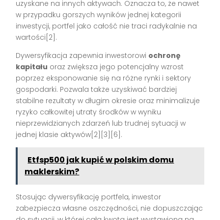
uzyskane na innych aktywach. Oznacza to, że nawet
w przypadku gorszych wyników jednej kategorii
inwestycji, portfel jako całość nie traci radykalnie na
wartości[2].
Dywersyfikacja zapewnia inwestorowi
ochronę
kapitału
oraz zwiększa jego potencjalny wzrost
poprzez eksponowanie się na różne rynki i sektory
gospodarki. Pozwala także uzyskiwać bardziej
stabilne rezultaty w długim okresie oraz minimalizuje
ryzyko całkowitej utraty środków w wyniku
nieprzewidzianych zdarzeń lub trudnej sytuacji w
jednej klasie aktywów[2][3][6].
Etfsp500 jak kupić w polskim domu
maklerskim?
Stosując dywersyfikację portfela, inwestor
zabezpiecza własne oszczędności, nie dopuszczając
do sytuacji, w której cała kwota jest wystawiona na