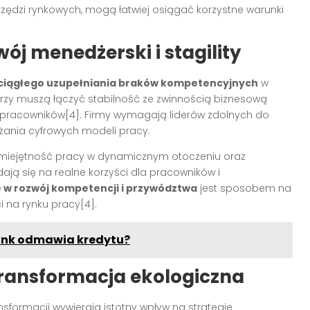
ędzi rynkowych, mogą łatwiej osiągać korzystne warunki
j menedżerski i stagility
ciągłego uzupełniania braków kompetencyjnych
w
rzy muszą łączyć stabilność ze zwinnością biznesową
wój pracowników[4]. Firmy wymagają liderów zdolnych do
ażania cyfrowych modeli pracy.
umiejętność pracy w dynamicznym otoczeniu oraz
ją się na realne korzyści dla pracowników i
w rozwój kompetencji i przywództwa
jest sposobem na
i na rynku pracy[4].
bank odmawia kredytu?
transformacja ekologiczna
sformacji wywierają istotny wpływ na strategie