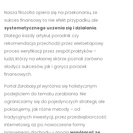
Nasza filozofia opiera się na przekonaniu, że
sukces finansowy to nie efekt przypadku, ale
systematycznego uczenia się i działania
.
Dlatego każdy artykuł, poradnik czy
rekomendacja przechodzi przez wieloetapowy
proces weryfikacji przez zespół praktyków –
ludzi, którzy na własnej skórze poznali zarówno
słodycz sukcesów, jak i gorycz porażek
finansowych.
Portal
Zarobasy.pl
wyróżnia się holistycznym
podejściem do tematu zarabiania. Nie
ograniczamy się do pojedynczych strategii, ale
pokazujemy, jak różne metody – od
tradycyjnych inwestycji, przez przedsiębiorczość
internetową, aż po nowoczesne formy
pasywnego dochodu – mogą
współgrać ze