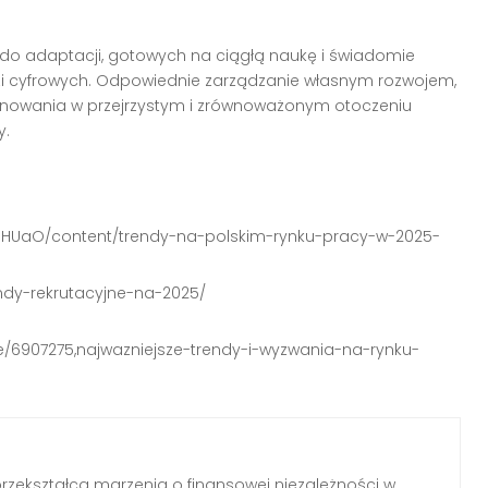
 do adaptacji, gotowych na ciągłą naukę i świadomie
zi cyfrowych. Odpowiednie zarządzanie własnym rozwojem,
jonowania w przejrzystym i zrównoważonym otoczeniu
y.
LiHUaO/content/trendy-na-polskim-rynku-pracy-w-2025-
ndy-rekrutacyjne-na-2025/
nie/6907275,najwazniejsze-trendy-i-wyzwania-na-rynku-
 przekształca marzenia o finansowej niezależności w