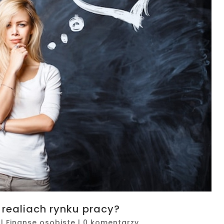
 realiach rynku pracy?
|
Finanse osobiste
|
0 komentarzy