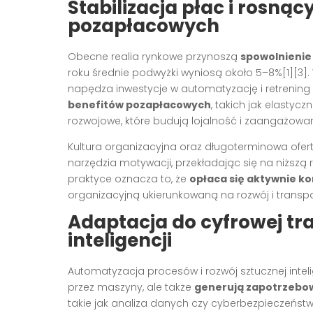
Stabilizacja płac i rosną
pozapłacowych
Obecne realia rynkowe przynoszą
spowolnienie
roku średnie podwyżki wyniosą około 5–8%[1][3]
napędza inwestycje w automatyzację i retrening 
benefitów pozapłacowych
, takich jak elasty
rozwojowe, które budują lojalność i zaangażowan
Kultura organizacyjna oraz długoterminowa oferta
narzędzia motywacji, przekładając się na niższą
praktyce oznacza to, że
opłaca się aktywnie k
organizacyjną ukierunkowaną na rozwój i transp
Adaptacja do cyfrowej tra
inteligencji
Automatyzacja procesów i rozwój sztucznej inte
przez maszyny, ale także
generują zapotrzebow
takie jak analiza danych czy cyberbezpieczeństwo