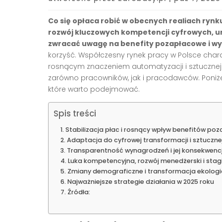
Co się opłaca robić w obecnych realiach rynk
rozwój kluczowych kompetencji cyfrowych, u
zwracać uwagę na benefity pozapłacowe i w
korzyść. Współczesny rynek pracy w Polsce cha
rosnącym znaczeniem automatyzacji i sztucznej i
zarówno pracowników, jak i pracodawców. Poniżej
które warto podejmować.
Spis treści
Stabilizacja płac i rosnący wpływ benefitów po
Adaptacja do cyfrowej transformacji i sztucznej 
Transparentność wynagrodzeń i jej konsekwenc
Luka kompetencyjna, rozwój menedżerski i stagi
Zmiany demograficzne i transformacja ekolog
Najważniejsze strategie działania w 2025 roku
Źródła: