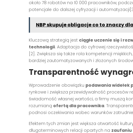
około 78 robotów na 10 000 pracowników, podcz
potencjale do dalszej cyfryzacji i automatyzacji[3
NBP skupuje obligacje co to znaczy dl
Kluczową strategią jest
ciągłe uczenie się i ro
technologii
. Adaptacja do cyfrowej rzeczywisto
[2]. Zwiększa się także rola kompetencji miękkic
bardziej zautomatyzowanych i złożonych środow
Transparentność wynagro
Wprowadzenie obowiązku
podawania widełek 
rynkowe i zwiększa przewidywalność procesów rek
świadomość własnej wartości, a firmy muszą kon
rozumianą
ofertą dla pracownika
. Transparent
podnosi oczekiwania wobec warunków zatrudnien
Efektem tych zmian jest większa otwartość kultu
długoterminowych relacji opartych na
zaufaniu 