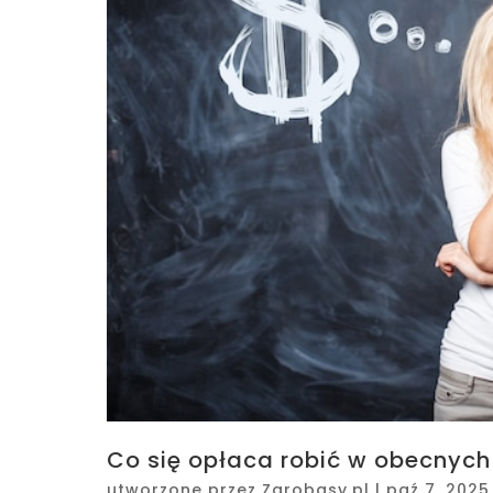
Co się opłaca robić w obecnych
utworzone przez
Zarobasy.pl
|
paź 7, 2025