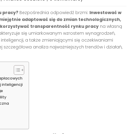
u pracy?
Bezpośrednia odpowiedź brzmi:
Inwestować w
miejętnie adaptować się do zmian technologicznych,
ykorzystywać transparentność rynku pracy
na własną
rakteryzuje się umiarkowanym wzrostem wynagrodzeń,
nteligencji, a także zmieniającymi się oczekiwaniami
 szczegółowa analiza najważniejszych trendów i działań,
zapłacowych
inteligencji
je
lity
iczna