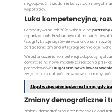
negocjować i świadomie korzystać z nowych narz
współpracy.
Luka kompetencyjna, rozwó
Perspektywa na rok 2025 wskazuje na
potrzebę 
organizacjach. Przebudowa roli menedżerów, któ
(stagility), staje się równie ważna, co sam roz
zarządzania zmianą, integracji technologii i wdr
Wzrost znaczenia kompetencji adaptacyjnych, 
otwartość na nowe modele zarządzania przekłada
pracodawców.
Długoterminowe inwestowanie 
zwiększenie stabilności zawodowej i atrakcyjnośc
Skąd wziąć pieniądze na firmę, gdy 
Zmiany demograficzne i 
Zmiany demograficzne oraz procesy zielonej tran