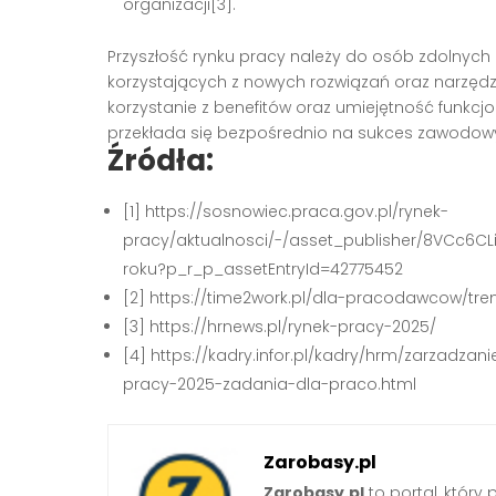
organizacji[3].
Przyszłość rynku pracy należy do osób zdolnych
korzystających z nowych rozwiązań oraz narzęd
korzystanie z benefitów oraz umiejętność funkc
przekłada się bezpośrednio na sukces zawodow
Źródła:
[1] https://sosnowiec.praca.gov.pl/rynek-
pracy/aktualnosci/-/asset_publisher/8VCc6C
roku?p_r_p_assetEntryId=42775452
[2] https://time2work.pl/dla-pracodawcow/tre
[3] https://hrnews.pl/rynek-pracy-2025/
[4] https://kadry.infor.pl/kadry/hrm/zarzadza
pracy-2025-zadania-dla-praco.html
Zarobasy.pl
Zarobasy.pl
to portal, który