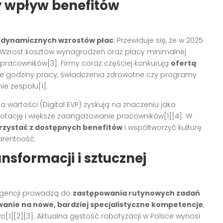
cy wpływ benefitów
 dynamicznych wzrostów płac
. Przewiduje się, że w 2025
. Wzrost kosztów wynagrodzeń oraz płacy minimalnej
pracowników[3]. Firmy coraz częściej konkurują
ofertą
czne godziny pracy, świadczenia zdrowotne czy programy
ie zespołu[1].
 wartości (Digital EVP) zyskują na znaczeniu jako
 rotację i większe zaangażowanie pracowników[1][4]. W
orzystać z dostępnych benefitów
i współtworzyć kulturę
arentność.
nsformacji i sztucznej
ligencji prowadzą do
zastępowania rutynowych zadań
anie na nowe, bardziej specjalistyczne kompetencje
,
[1][2][3]. Aktualna gęstość robotyzacji w Polsce wynosi