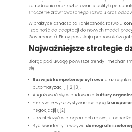
zatrudnienia oraz kształtowanie polityki personal
znaczenie zrównoważonego rozwoju oraz odpowie
W praktyce oznacza to konieczność rozwoju
kom
i zdolność do adaptacji do nowych modeli pracy
Governance). Firmy poszukują pracowników got
Najważniejsze strategie d
Biorąc pod uwagę powyższe trendy i mechaniz
się:
Rozwijać kompetencje cyfrowe
oraz regularn
automatyzacji[1][2][3].
Angażować się w budowanie
kultury organiz
Efektywnie wykorzystywać rosnącą
transpare
negocjacji[1][2].
Uczestniczyć w programach rozwoju menedżersk
Być świadomym wpływu
demografii i zielone