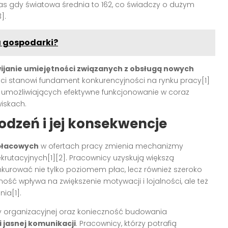
as gdy światowa średnia to 162, co świadczy o dużym
].
a gospodarki?
zwijanie umiejętności związanych z obsługą nowych
ści stanowi fundament konkurencyjności na rynku pracy[1]
h, umożliwiających efektywne funkcjonowanie w coraz
iskach.
dzeń i jej konsekwencje
płacowych
w ofertach pracy zmienia mechanizmy
rutacyjnych[1][2]. Pracownicy uzyskują większą
kurować nie tylko poziomem płac, lecz również szeroko
ność wpływa na zwiększenie motywacji i lojalności, ale też
ia[1].
ry organizacyjnej oraz konieczność budowania
i jasnej komunikacji
. Pracownicy, którzy potrafią