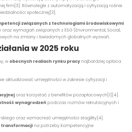
nej firm[3]. Równolegle z automatyzacją i cyfryzacją rośnie
dzialności społecznej[3].
petencji związanych z technologiami środowiskowymi
 oraz wymagań związanych z ESG (Environmental, Social,
owych na zmiany i świadomych globalnych wyzwań.
ziałania w 2025 roku
my, w
obecnych realiach rynku pracy
najbardziej opłaca
ie aktualizować umiejętności w zakresie cyfryzacji i
acyjnej
oraz korzystać z benefitów pozapłacowych[1][4].
ntność wynagrodzeń
podczas rozmów rekrutacyjnych i
iego oraz wzmacniać umiejętności stagility[4].
j transformacji
na potrzeby kompetencyjne