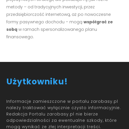
metody – od tradycyjnych inwestycji, przez
przedsiębiorczość internetową, aż po nowoczesne
formy pasywnego dochodu – mogą
współgrać ze
sobą
w ramach spersonalizowanego planu
finansowego.
Użytkowniku!
Informacje zamieszczone w portalu zarobasy.pl
należy traktować wyłącznie czysto informacyjnie.
Redakcja Portalu zarobasy.pl nie bierze
odpowiedzialności za ewentualne szkody, które
mogą wynikać ze złej interpretacji treści.