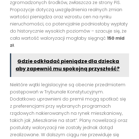
zgromadzonych środków, zwłaszcza ze strony PiS.
Propozycje dotyczą uwzględnienia realnych zmian
wartości pieniądza oraz wzrostu cen na rynku
nieruchomości, co potencjalnie podniosłoby wypłaty
do historycznie wysokich poziomów – szacuje się, że
cała wartość waloryzacji mogłaby sięgnąć
150 mld
zł
.
Gdzie odkładać pieniądze dla dziecka
aby zapewnić mu spokojną przyszłość?
Niektóre wątki legislacyjne są obecnie przedmiotem
postępowań w Trybunale Konstytucyjnym.
Dodatkowo uprawnieni do premii mogą spotkać się
z preferencjami przy wybranych programach
rządowych nakierowanych na rynek mieszkaniowy,
takich jak „Mieszkanie na start”. Plany nowelizacji oraz
postulaty waloryzacji nie zostały jednak dotąd
zrealizowane. W dalszym ciągu nie przewiduje się