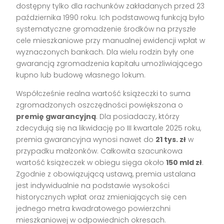
dostępny tylko dla rachunków zakładanych przed 23
października 1990 roku. Ich podstawową funkcją było
systematyczne gromadzenie środków na przyszłe
cele mieszkaniowe przy manualnej ewidencji wpłat w
wyznaczonych bankach. Dla wielu rodzin były one
gwarancją zgromadzenia kapitału umożliwiającego
kupno lub budowę własnego lokum.
Współcześnie realna wartość książeczki to suma
zgromadzonych oszczędności powiększona o
premię gwarancyjną
. Dla posiadaczy, którzy
zdecydują się na likwidację po III kwartale 2025 roku,
premia gwarancyjna wynosi nawet do
21 tys. zł
w
przypadku małżonków. Całkowita szacunkowa
wartość książeczek w obiegu sięga około
150 mld zł
.
Zgodnie z obowiązującą ustawą, premia ustalana
jest indywidualnie na podstawie wysokości
historycznych wpłat oraz zmieniających się cen
jednego metra kwadratowego powierzchni
mieszkaniowej w odpowiednich okresach.