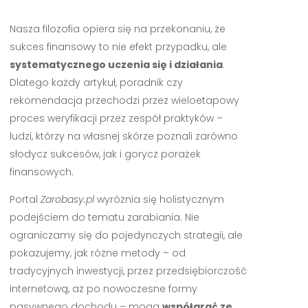
Nasza filozofia opiera się na przekonaniu, że
sukces finansowy to nie efekt przypadku, ale
systematycznego uczenia się i działania
.
Dlatego każdy artykuł, poradnik czy
rekomendacja przechodzi przez wieloetapowy
proces weryfikacji przez zespół praktyków –
ludzi, którzy na własnej skórze poznali zarówno
słodycz sukcesów, jak i gorycz porażek
finansowych.
Portal
Zarobasy.pl
wyróżnia się holistycznym
podejściem do tematu zarabiania. Nie
ograniczamy się do pojedynczych strategii, ale
pokazujemy, jak różne metody – od
tradycyjnych inwestycji, przez przedsiębiorczość
internetową, aż po nowoczesne formy
pasywnego dochodu – mogą
współgrać ze