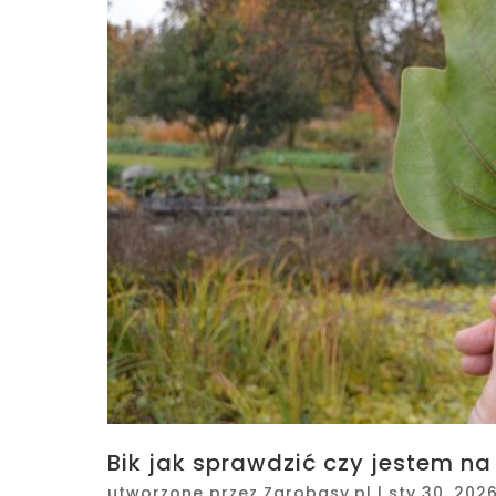
Bik jak sprawdzić czy jestem na 
utworzone przez
Zarobasy.pl
|
sty 30, 202