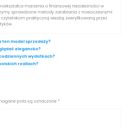
 przekształca marzenia o finansowej niezależności w
czymy sprawdzone metody zarabiania z nowoczesnymi
 czytelnikom praktyczną wiedzę zweryfikowaną przez
tyków.
a ten model sprzedaży?
yglądać elegancko?
 codziennych wydatkach?
polskich realiach?
agane pola są oznaczone
*