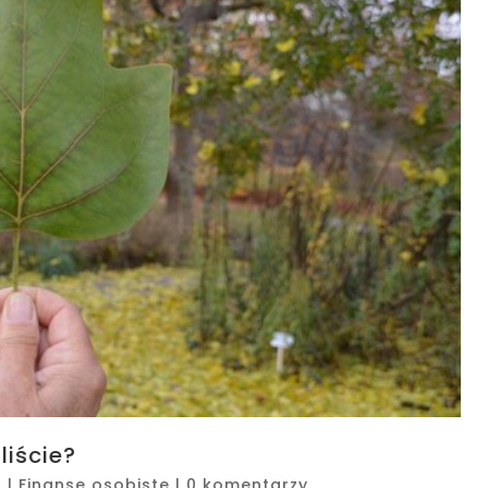
liście?
6
|
Finanse osobiste
|
0 komentarzy