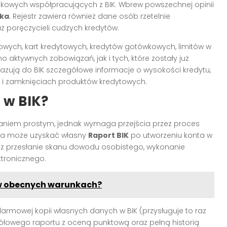
zkowych współpracujących z BIK. Wbrew powszechnej opinii
ika
. Rejestr zawiera również dane osób rzetelnie
 poręczycieli cudzych kredytów.
owych, kart kredytowych, kredytów gotówkowych, limitów w
o aktywnych zobowiązań, jak i tych, które zostały już
ekazują do BIK szczegółowe informacje o wysokości kredytu,
h i zamknięciach produktów kredytowych.
 w BIK?
aniem prostym, jednak wymaga przejścia przez proces
ba może uzyskać własny
Raport BIK
po utworzeniu konta w
zez przesłanie skanu dowodu osobistego, wykonanie
ktronicznego.
 w obecnych warunkach?
darmowej kopii własnych danych w BIK (przysługuje to raz
ółowego raportu z oceną punktową oraz pełną historią