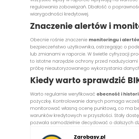
regulowania zobowiązań. Dbałość o poprawnoś
wiarygodności kredytowej.
Znaczenie alertów i monito
Obecnie rośnie znaczenie
monitoringu i alert
bezpieczeństwo użytkownika, ostrzegając o pod
lub zmianami w raporcie. W świetle cyfryzacji pr
to istotne narzędzie ochrony przed nadużyciam
próbę nieautoryzowanego wykorzystania danyc
Kiedy warto sprawdzić BI
Warto regularnie weryfikować
obecność i histori
pożyczkę. Kontrolowanie danych pomaga wcześni
monitorować własną ocenę punktową, co ma bez
warunków kredytowych w przyszłości. Stały dostę
pozwala samodzielnie decydować o dalszych dzi
Zarobasy.pl