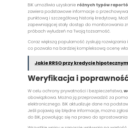
BIK umożliwia uzyskanie
różnych typów raportó
zawiera podstawowe informacje o przechowywan
punktową i szczegółową historię kredytową. Możli
zapewniającej stały dostęp do monitorowania z
próbach wyłudzeń na Twoją tożsamość.
Coraz większą popularność zyskują rozwiązania in
co pozwala na bardziej kompleksową ocenę włas
Jakie RRSO przy kredycie hipoteczny
Weryfikacja i poprawnoś
W celu ochrony prywatności i bezpieczeństwa,
w
obowiązkowa. Można ją przeprowadzić za pomoc
elektronicznego. BIK aktualizuje dane na podstaw
Jeśli pojawią się błędne informacje, można zgło
do BIK, powołując się na prawo do sprostowan
Wszystkie wpisy w raporcie wpływają na wartość 