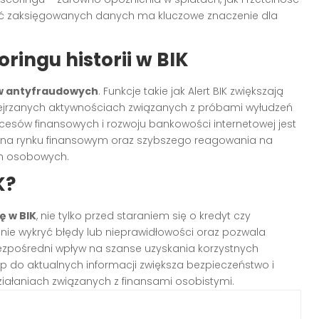
ć zaksięgowanych danych ma kluczowe znaczenie dla
ringu historii w BIK
ów antyfraudowych
. Funkcje takie jak Alert BIK zwiększają
ejrzanych aktywnościach związanych z próbami wyłudzeń
ocesów finansowych i rozwoju bankowości internetowej jest
i na rynku finansowym oraz szybszego reagowania na
h osobowych.
K?
ę w BIK
, nie tylko przed staraniem się o kredyt czy
e wykryć błędy lub nieprawidłowości oraz pozwala
pośredni wpływ na szanse uzyskania korzystnych
p do aktualnych informacji zwiększa bezpieczeństwo i
ałaniach związanych z finansami osobistymi.