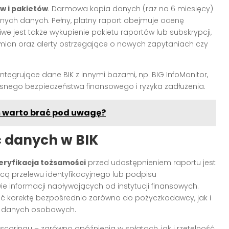
w i pakietów
. Darmowa kopia danych (raz na 6 miesięcy)
ych danych. Pełny, płatny raport obejmuje ocenę
we jest także wykupienie pakietu raportów lub subskrypcji,
mian oraz alerty ostrzegające o nowych zapytaniach czy
tegrujące dane BIK z innymi bazami, np. BIG InfoMonitor,
nego bezpieczeństwa finansowego i ryzyka zadłużenia.
m warto brać pod uwagę?
ć danych w BIK
eryfikacja tożsamości
przed udostępnieniem raportu jest
ą przelewu identyfikacyjnego lub podpisu
ie informacji napływających od instytucji finansowych.
sić korektę bezpośrednio zarówno do pożyczkodawcy, jak i
ia danych osobowych.
scoringu – zarówno opóźnienia w spłatach, jak i rzetelność