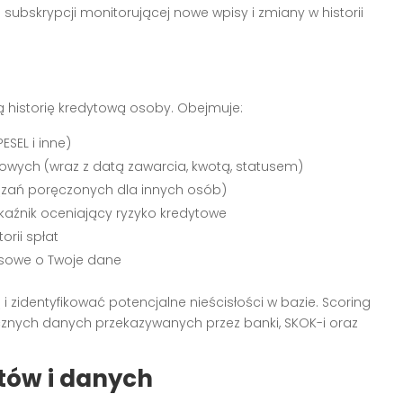
 subskrypcji monitorującej nowe wpisy i zmiany w historii
historię kredytową osoby. Obejmuje:
PESEL i inne)
owych (wraz z datą zawarcia, kwotą, statusem)
ązań poręczonych dla innych osób)
kaźnik oceniający ryzyko kredytowe
orii spłat
ansowe o Twoje dane
zidentyfikować potencjalne nieścisłości w bazie. Scoring
ycznych danych przekazywanych przez banki, SKOK-i oraz
tów i danych