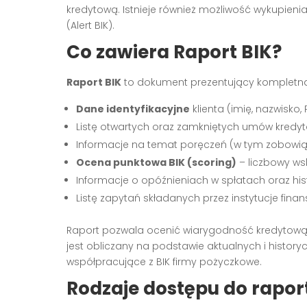
kredytową. Istnieje również możliwość wykupienia
(Alert BIK).
Co zawiera Raport BIK?
Raport BIK
to dokument prezentujący kompletną 
Dane identyfikacyjne
klienta (imię, nazwisko, 
Listę otwartych oraz zamkniętych umów kredyt
Informacje na temat poręczeń (w tym zobowi
Ocena punktowa BIK (scoring)
– liczbowy ws
Informacje o opóźnieniach w spłatach oraz hist
Listę zapytań składanych przez instytucje fin
Raport pozwala ocenić wiarygodność kredytową i 
jest obliczany na podstawie aktualnych i histor
współpracujące z BIK firmy pożyczkowe.
Rodzaje dostępu do rapor