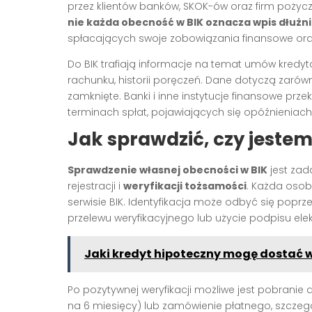
przez klientów banków, SKOK-ów oraz firm pożyc
nie każda obecność w BIK oznacza wpis dłużn
spłacających swoje zobowiązania finansowe oraz
Do BIK trafiają informacje na temat umów kredyt
rachunku, historii poręczeń. Dane dotyczą zarówn
zamknięte. Banki i inne instytucje finansowe prz
terminach spłat, pojawiających się opóźnieniac
Jak sprawdzić, czy jestem
Sprawdzenie własnej obecności w BIK
jest zad
rejestracji i
weryfikacji tożsamości
. Każda oso
serwisie BIK. Identyfikacja może odbyć się popr
przelewu weryfikacyjnego lub użycie podpisu ele
Jaki kredyt hipoteczny mogę dostać
Po pozytywnej weryfikacji możliwe jest pobranie 
na 6 miesięcy) lub zamówienie płatnego, szczeg